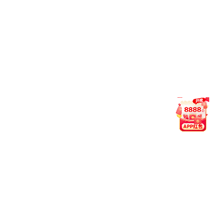
请确认您的网络连接是否稳定，建议使用 4G/5G 或 Wi-Fi
网络。如仍有问题，可尝试切换清晰度或联系平台客服排
查设备兼容性。
6
如何联系客服？支持哪些语言？
我们提供 7×24 小时在线服务，支持中文、英文、马来语
三语交流。您可通过官网 Live Chat、Telegram 或
WhatsApp 快速联系人工客服。