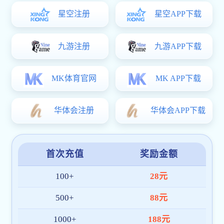
APP、PC 和移动网页端。在东南亚、中东、欧洲等区域建立
了本地化技术与客服团队，确保每位用户都能获得便捷、可
靠的服务体验。
截至目前，leyu乐鱼官方入口 已拥有超
100 万+
注册用户，
服务网络覆盖十余国家与地区，日均访问量持续增长，深受
广大体育爱好者喜爱。
我们将继续秉持“
技术创新、用户至上、安全高效
”的理念，
持续优化产品架构与内容体验，致力于成为全球领先的乐鱼
官方站网页版登录入口-乐鱼(中国)平台。