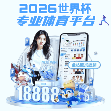
注册入口
LEYU乐鱼官方入口
· 体育
观看更便捷
连接你的赛事视野，打造球迷专属的数字主场。
leyu乐鱼
官方入口网页版
提供多终端支持、高清视频、 实时比分与
赛事推荐，让你随时随地畅享体育内容。
网页端入口